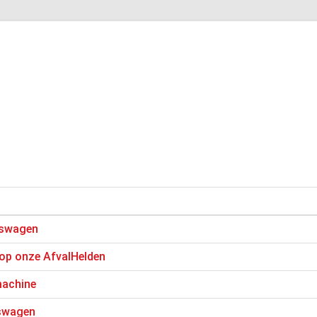
iswagen
 op onze AfvalHelden
machine
iswagen