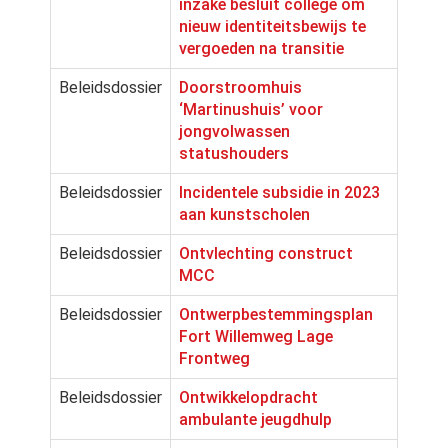
inzake besluit college om
nieuw identiteitsbewijs te
vergoeden na transitie
Beleidsdossier
Doorstroomhuis
‘Martinushuis’ voor
jongvolwassen
statushouders
Beleidsdossier
Incidentele subsidie in 2023
aan kunstscholen
Beleidsdossier
Ontvlechting construct
MCC
Beleidsdossier
Ontwerpbestemmingsplan
Fort Willemweg Lage
Frontweg
Beleidsdossier
Ontwikkelopdracht
ambulante jeugdhulp