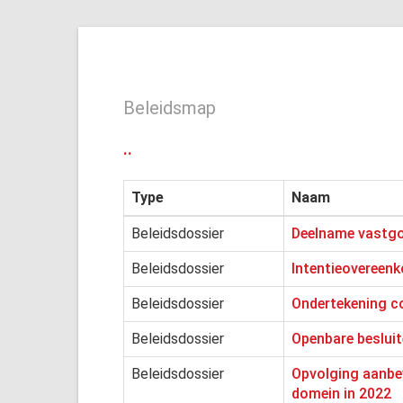
Beleidsmap
..
Type
Naam
Beleidsdossier
Deelname vastgo
Beleidsdossier
Intentieovereen
Beleidsdossier
Ondertekening c
Beleidsdossier
Openbare besluite
Beleidsdossier
Opvolging aanbev
domein in 2022