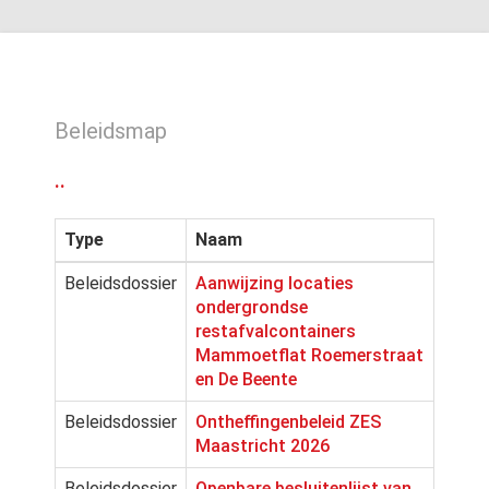
Beleidsmap
..
Type
Naam
Beleidsdossier
Aanwijzing locaties
ondergrondse
restafvalcontainers
Mammoetflat Roemerstraat
en De Beente
Beleidsdossier
Ontheffingenbeleid ZES
Maastricht 2026
Beleidsdossier
Openbare besluitenlijst van