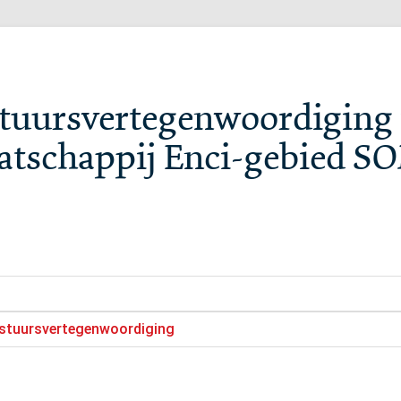
tuursvertegenwoordiging 
tschappij Enci-gebied S
estuursvertegenwoordiging