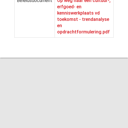
Beleidsdocument
Op weg naar een cultuur-,
erfgoed- en
kenniswerkplaats vd
toekomst - trendanalyse
en
opdrachtformulering.pdf