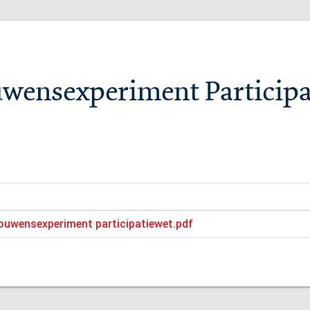
uwensexperiment Participa
ouwensexperiment participatiewet.pdf