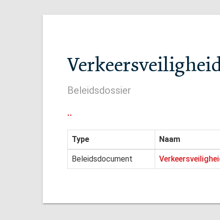
Verkeersveilighe
Beleidsdossier
..
Type
Naam
Beleidsdocument
Verkeersveilighe