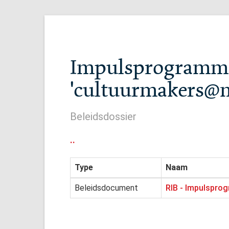
Impulsprogramma 
'cultuurmakers@m
Beleidsdossier
..
Type
Naam
Beleidsdocument
RIB - Impulspro