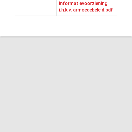
informatievoorziening
i.h.k.v. armoedebeleid.pdf