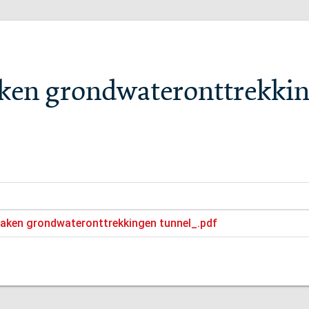
aken grondwateronttrekki
zaken grondwateronttrekkingen tunnel_.pdf