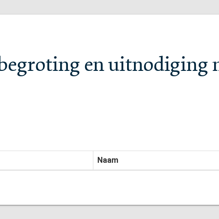
egroting en uitnodiging m
Naam