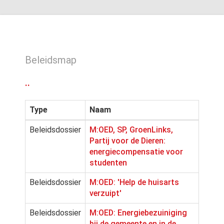
Beleidsmap
..
Type
Naam
Beleidsdossier
M:OED, SP, GroenLinks,
Partij voor de Dieren:
energiecompensatie voor
studenten
Beleidsdossier
M:OED: 'Help de huisarts
verzuipt'
Beleidsdossier
M:OED: Energiebezuiniging
bij de gemeente en in de