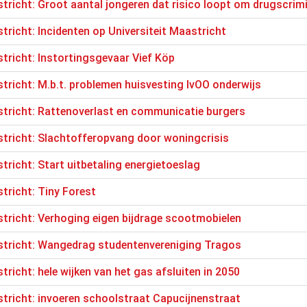
astricht: Groot aantal jongeren dat risico loopt om drugscrim
stricht: Incidenten op Universiteit Maastricht
stricht: Instortingsgevaar Vief Köp
astricht: M.b.t. problemen huisvesting IvOO onderwijs
astricht: Rattenoverlast en communicatie burgers
astricht: Slachtofferopvang door woningcrisis
stricht: Start uitbetaling energietoeslag
stricht: Tiny Forest
astricht: Verhoging eigen bijdrage scootmobielen
astricht: Wangedrag studentenvereniging Tragos
stricht: hele wijken van het gas afsluiten in 2050
astricht: invoeren schoolstraat Capucijnenstraat