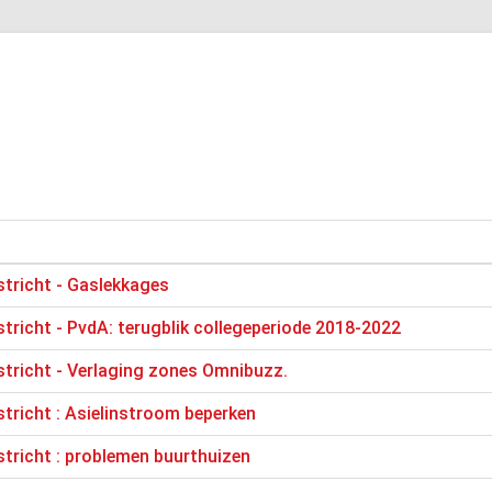
astricht - Gaslekkages
astricht - PvdA: terugblik collegeperiode 2018-2022
astricht - Verlaging zones Omnibuzz.
stricht : Asielinstroom beperken
astricht : problemen buurthuizen