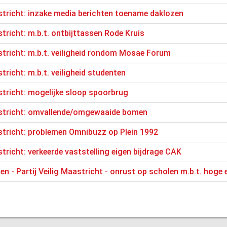
astricht: inzake media berichten toename daklozen
stricht: m.b.t. ontbijttassen Rode Kruis
astricht: m.b.t. veiligheid rondom Mosae Forum
stricht: m.b.t. veiligheid studenten
astricht: mogelijke sloop spoorbrug
aastricht: omvallende/omgewaaide bomen
astricht: problemen Omnibuzz op Plein 1992
stricht: verkeerde vaststelling eigen bijdrage CAK
gen - Partij Veilig Maastricht - onrust op scholen m.b.t. hoge