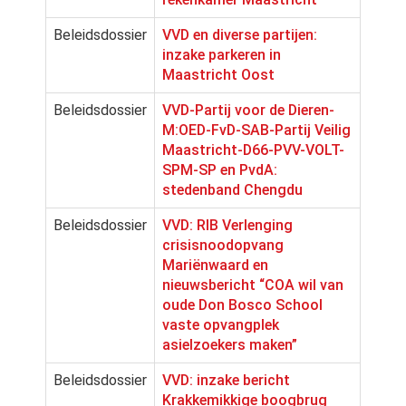
Beleidsdossier
VVD en diverse partijen:
inzake parkeren in
Maastricht Oost
Beleidsdossier
VVD-Partij voor de Dieren-
M:OED-FvD-SAB-Partij Veilig
Maastricht-D66-PVV-VOLT-
SPM-SP en PvdA:
stedenband Chengdu
Beleidsdossier
VVD: RIB Verlenging
crisisnoodopvang
Mariënwaard en
nieuwsbericht “COA wil van
oude Don Bosco School
vaste opvangplek
asielzoekers maken”
Beleidsdossier
VVD: inzake bericht
Krakkemikkige boogbrug