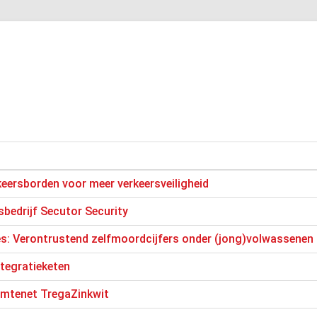
keersborden voor meer verkeersveiligheid
sbedrijf Secutor Security
es: Verontrustend zelfmoordcijfers onder (jong)volwassenen
ntegratieketen
mtenet TregaZinkwit