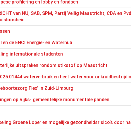
opese profilering en lobby en fondsen
ICHT van NU, SAB, SPM, Partij Veilig Maastricht, CDA en Pv
huisloosheid
ussen
l en de ENCI Energie- en Waterhub
ling internationale studenten
terlijke uitspraken rondom stikstof op Maastricht
2025.01444 waterverbruik en heet water voor onkruidbestrijdi
Geboortezorg Flex’ in Zuid-Limburg
tingen op Rijks- gemeentelijke monumentale panden
eling Groene Loper en mogelijke gezondheidsrisico’s door hal