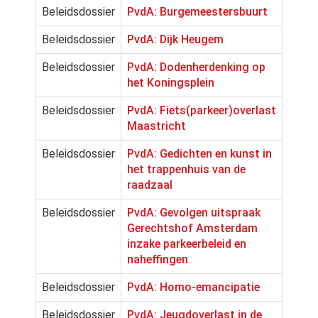
Beleidsdossier
PvdA: Burgemeestersbuurt
Beleidsdossier
PvdA: Dijk Heugem
Beleidsdossier
PvdA: Dodenherdenking op
het Koningsplein
Beleidsdossier
PvdA: Fiets(parkeer)overlast
Maastricht
Beleidsdossier
PvdA: Gedichten en kunst in
het trappenhuis van de
raadzaal
Beleidsdossier
PvdA: Gevolgen uitspraak
Gerechtshof Amsterdam
inzake parkeerbeleid en
naheffingen
Beleidsdossier
PvdA: Homo-emancipatie
Beleidsdossier
PvdA: Jeugdoverlast in de