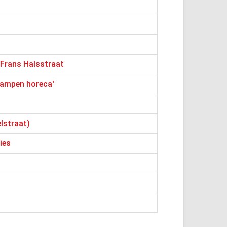
 Frans Halsstraat
nkampen horeca'
lstraat)
ies