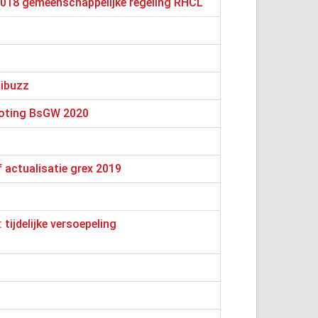
2018 gemeenschappelijke regeling RHCL
nibuzz
roting BsGW 2020
 actualisatie grex 2019
ijdelijke versoepeling